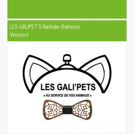
LES GALIPET'S Nathalie Balmisse
Vincenot