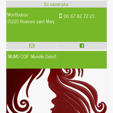
Montloubou
06 87 82 72 23
15220 Roannes saint Mary
MUMU COIF' Murielle Delort