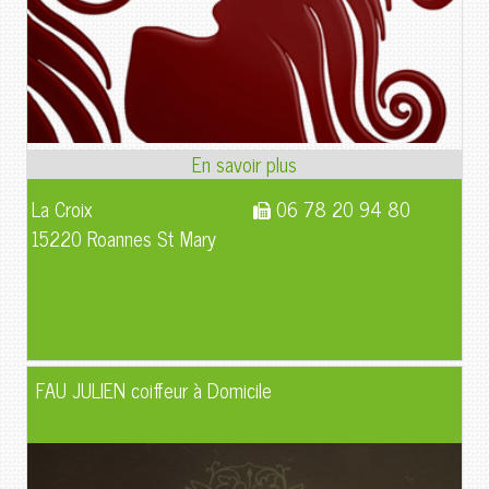
La Croix
06 78 20 94 80
15220 Roannes St Mary
FAU JULIEN coiffeur à Domicile