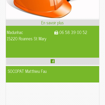
Madunhac
06 58 39 00 52
15220 Roannes St Mary
SOCOPAT Matthieu Fau