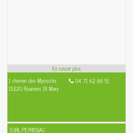
1 chemin des Myosotis
04 71 62 86 51
15220 Roannes St Mary
EURL PEYRISSAC