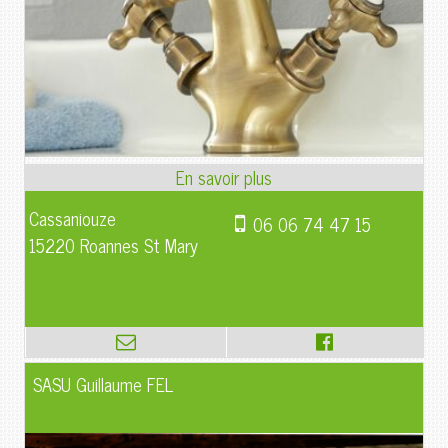
Cassaniouze
06 06 74 47 15
15220 Roannes St Mary
SASU Guillaume FEL