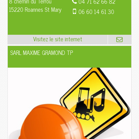
8 chemin du Terrou
04 71 62 66 82
15220 Roannes St Mary
06 60 14 61 30
SARL MAXIME GRAMOND TP